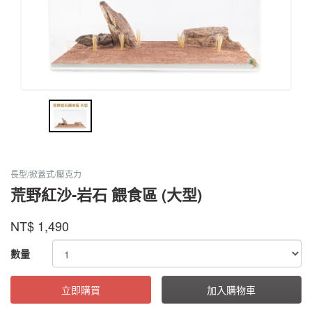
長型/掀蓋式/壓克力
荒野紅沙-岩石 餵食區 (大型)
螞
蟻
商品代號
品牌
OWWSLGAYL
NT$
1,490
OWWSLGAYL
帝
國
GOODS000000000000000036082
數量
立即購買
加入購物車