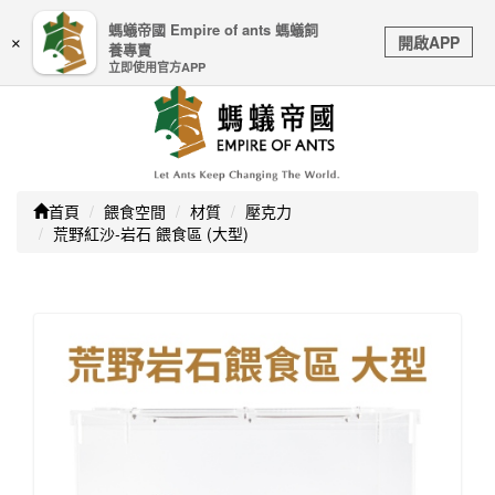
嚴防詐騙｜本公司不會透過任何名義要求核對購物資訊、
螞蟻帝國 Empire of ants 螞蟻飼
Toggle
銀行帳戶或信用卡等個人資訊，如接到請立即掛斷或撥打
開啟APP
×
養專賣
navigation
165防詐騙專線
立即使用官方APP
首頁
餵食空間
材質
壓克力
荒野紅沙-岩石 餵食區 (大型)