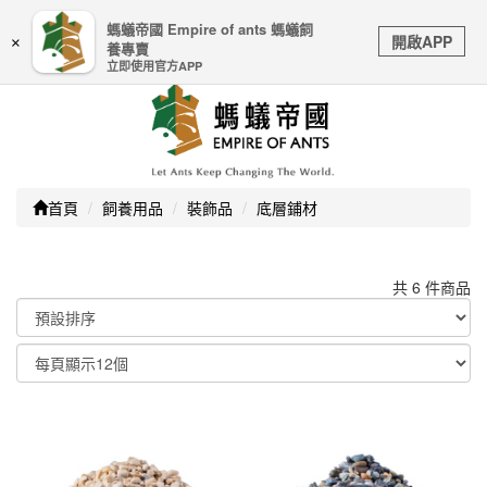
嚴防詐騙｜本公司不會透過任何名義要求核對購物資訊、
螞蟻帝國 Empire of ants 螞蟻飼
Toggle
銀行帳戶或信用卡等個人資訊，如接到請立即掛斷或撥打
開啟APP
×
養專賣
navigation
165防詐騙專線
立即使用官方APP
首頁
飼養用品
裝飾品
底層鋪材
共 6 件商品
顯示篩選條件