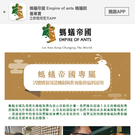
嚴防詐騙｜本公司不會透過任何名義要求核對購物資訊、
螞蟻帝國 Empire of ants 螞蟻飼
Toggle
銀行帳戶或信用卡等個人資訊，如接到請立即掛斷或撥打
開啟APP
×
養專賣
navigation
165防詐騙專線
立即使用官方APP