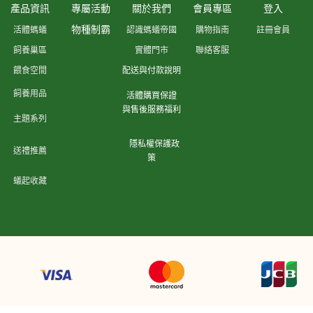
產品資訊
專屬活動
關於我們
會員專區
登入
物種制霸
活體螞蟻
認識螞蟻帝國
購物指南
註冊會員
飼養巢區
實體門市
聯絡客服
餵食空間
配送與付款說明
飼養用品
活體購買保證
與售後服務福利
主題系列
隱私權保護政
送禮推薦
策
蟻起收藏