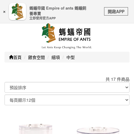
嚴防詐騙｜本公司不會透過任何名義要求核對購物資訊、
螞蟻帝國 Empire of ants 螞蟻飼
Toggle
銀行帳戶或信用卡等個人資訊，如接到請立即掛斷或撥打
開啟APP
×
養專賣
navigation
165防詐騙專線
立即使用官方APP
首頁
餵食空間
細項
中型
共 17 件商品
顯示篩選條件