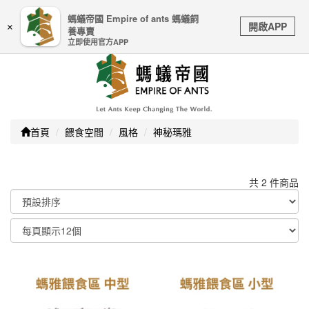
嚴防詐騙｜本公司不會透過任何名義要求核對購物資訊、
螞蟻帝國 Empire of ants 螞蟻飼
Toggle
銀行帳戶或信用卡等個人資訊，如接到請立即掛斷或撥打
開啟APP
×
養專賣
navigation
165防詐騙專線
立即使用官方APP
首頁
餵食空間
風格
神秘瑪雅
共 2 件商品
顯示篩選條件