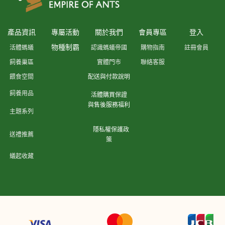
產品資訊
專屬活動
關於我們
會員專區
登入
物種制霸
活體螞蟻
認識螞蟻帝國
購物指南
註冊會員
飼養巢區
實體門市
聯絡客服
餵食空間
配送與付款說明
飼養用品
活體購買保證
與售後服務福利
主題系列
隱私權保護政
送禮推薦
策
蟻起收藏