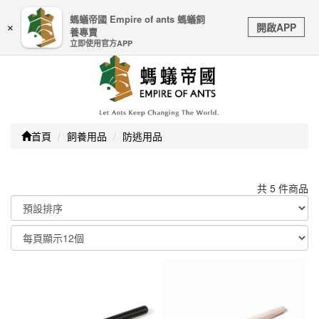
嚴防詐騙｜本公司不會透過任何名義要求核對購物資訊、
螞蟻帝國 Empire of ants 螞蟻飼
Toggle
銀行帳戶或信用卡等個人資訊，如接到請立即掛斷或撥打
開啟APP
×
養專賣
navigation
165防詐騙專線
立即使用官方APP
首頁
飼養用品
防逃用品
共 5 件商品
顯示篩選條件