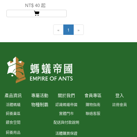
NT$ 40 起
«
1
»
產品資訊
專屬活動
關於我們
會員專區
登入
物種制霸
活體螞蟻
認識螞蟻帝國
購物指南
註冊會員
飼養巢區
實體門市
聯絡客服
餵食空間
配送與付款說明
飼養用品
活體購買保證