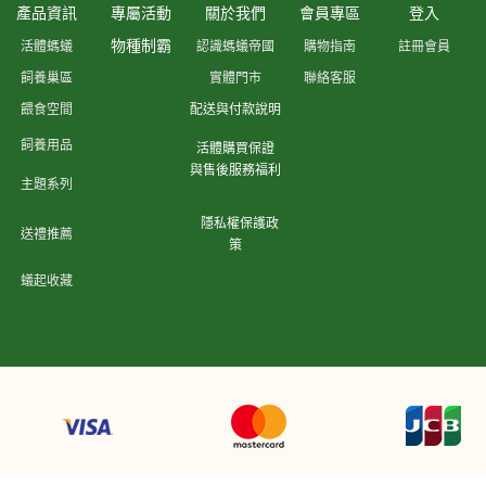
產品資訊
專屬活動
關於我們
會員專區
登入
物種制霸
活體螞蟻
認識螞蟻帝國
購物指南
註冊會員
飼養巢區
實體門市
聯絡客服
餵食空間
配送與付款說明
飼養用品
活體購買保證
與售後服務福利
主題系列
隱私權保護政
送禮推薦
策
蟻起收藏