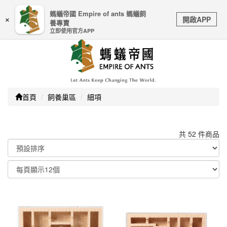
嚴防詐騙｜本公司不會透過任何名義要求核對購物資訊、
螞蟻帝國 Empire of ants 螞蟻飼
Toggle
銀行帳戶或信用卡等個人資訊，如接到請立即掛斷或撥打
開啟APP
×
養專賣
navigation
165防詐騙專線
立即使用官方APP
首頁
飼養巢區
細項
共 52 件商品
顯示篩選條件