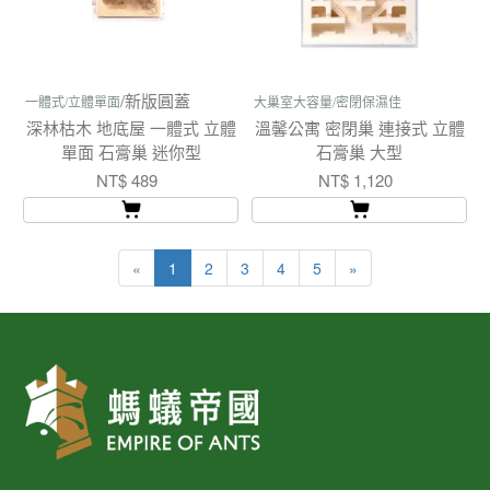
/新版圓蓋
一體式/立體單面
大巢室大容量/密閉保濕佳
深林枯木 地底屋 一體式 立體
溫馨公寓 密閉巢 連接式 立體
單面 石膏巢 迷你型
石膏巢 大型
NT$ 489
NT$ 1,120
«
1
2
3
4
5
»