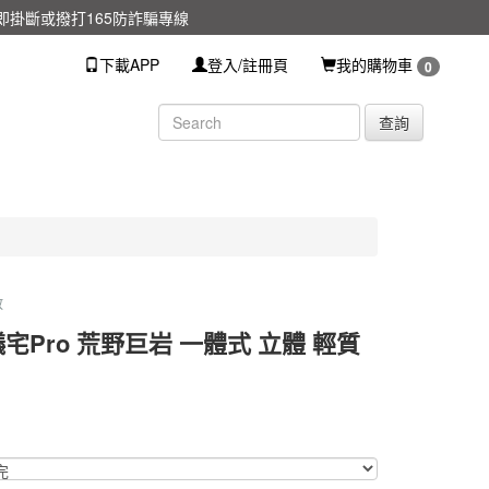
掛斷或撥打165防詐騙專線
下載APP
登入/註冊頁
我的購物車
0
查詢
放
宅Pro 荒野巨岩 一體式 立體 輕質
RODYHPXL
RODYHPXL
0000000440629