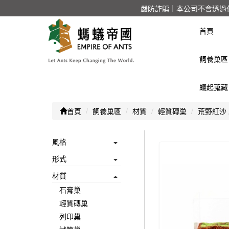
嚴防詐騙｜本公司不會透過
首頁
飼養巢區
蟻起蒐藏
首頁
飼養巢區
材質
輕質磚巢
荒野紅沙 
風格
形式
材質
石膏巢
輕質磚巢
列印巢