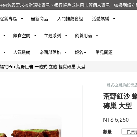
任何名義要求核對購物資訊、銀行帳戶或信用卡等個人資訊，如接到請立即
促銷專區
最新商品
入門推薦套組
活體螞蟻
餵食空間
主題系列
飼養用品
人氣熱銷
帝國部落格
報名
常見問題
蟻宅Pro 荒野巨岩 一體式 立體 輕質磚巢 大型
一體式/立體/階段開
荒野紅沙 蟻
磚巢 大型
螞
蟻
商品代號
品牌
FCWSA
NT$
5,250
FCWSA
帝
國
GOODS00000000
數量