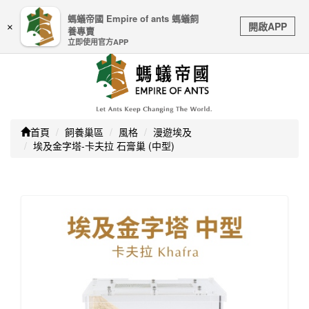
嚴防詐騙｜本公司不會透過任何名義要求核對購物資訊、
螞蟻帝國 Empire of ants 螞蟻飼
Toggle
銀行帳戶或信用卡等個人資訊，如接到請立即掛斷或撥打
開啟APP
×
養專賣
navigation
165防詐騙專線
立即使用官方APP
首頁
飼養巢區
風格
漫遊埃及
埃及金字塔-卡夫拉 石膏巢 (中型)