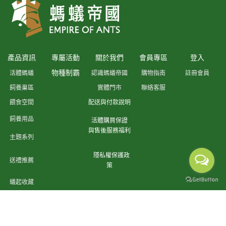
產品資訊
專屬活動
關於我們
會員專區
登入
物種制霸
活體螞蟻
認識螞蟻帝國
購物指南
註冊會員
飼養巢區
實體門市
聯絡客服
餵食空間
配送與付款說明
飼養用品
活體購買保證
與售後服務福利
主題系列
隱私權保護政
送禮推薦
策
蟻起收藏