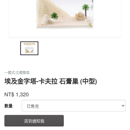
一體式/立體雙面
埃及金字塔-卡夫拉 石膏巢 (中型)
螞
蟻
商品代號
品牌
FCEGPDODPRM
NT$
1,320
FCEGPDODPRM
帝
國
GOODS000000000000000002441
數量
貨到通知我