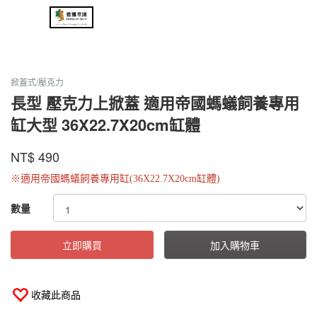
掀蓋式/壓克力
長型 壓克力上掀蓋 適用帝國螞蟻飼養專用
缸大型 36X22.7X20cm缸體
螞
蟻
商品代號
品牌
SYETDYLCL
NT$
490
SYETDYLCL
帝
國
※適用帝國螞蟻飼養專用缸(36X22.7X20cm缸體)
GOODS000000000000000461388
數量
立即購買
加入購物車
收藏此商品