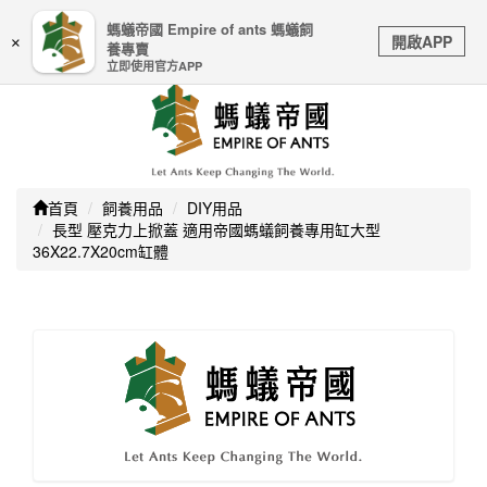
嚴防詐騙｜本公司不會透過任何名義要求核對購物資訊、
螞蟻帝國 Empire of ants 螞蟻飼
Toggle
銀行帳戶或信用卡等個人資訊，如接到請立即掛斷或撥打
開啟APP
×
養專賣
navigation
165防詐騙專線
立即使用官方APP
首頁
飼養用品
DIY用品
長型 壓克力上掀蓋 適用帝國螞蟻飼養專用缸大型
36X22.7X20cm缸體