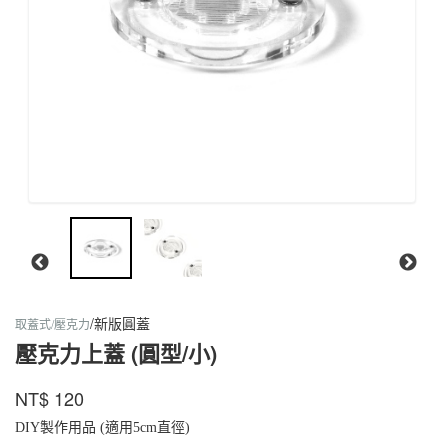
/新版圓蓋
取蓋式/壓克力
壓克力上蓋 (圓型/小)
螞
蟻
商品代號
品牌
SYETDYRC
NT$
120
SYETDYRC
帝
國
DIY製作用品 (適用5cm直徑)