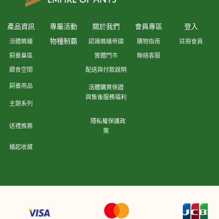
產品資訊
專屬活動
關於我們
會員專區
登入
物種制霸
活體螞蟻
認識螞蟻帝國
購物指南
註冊會員
飼養巢區
實體門市
聯絡客服
餵食空間
配送與付款說明
飼養用品
活體購買保證
與售後服務福利
主題系列
隱私權保護政
送禮推薦
策
蟻起收藏