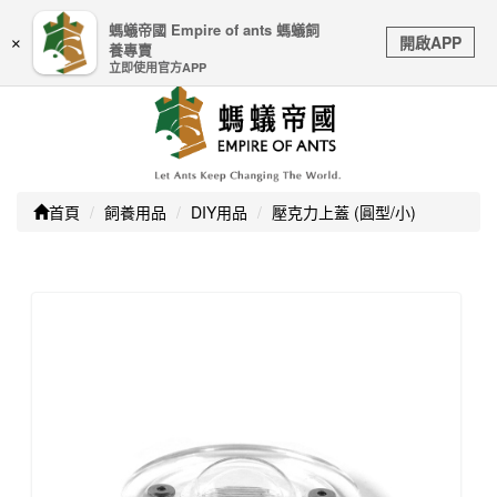
嚴防詐騙｜本公司不會透過任何名義要求核對購物資訊、
螞蟻帝國 Empire of ants 螞蟻飼
Toggle
銀行帳戶或信用卡等個人資訊，如接到請立即掛斷或撥打
開啟APP
×
養專賣
navigation
165防詐騙專線
立即使用官方APP
首頁
飼養用品
DIY用品
壓克力上蓋 (圓型/小)