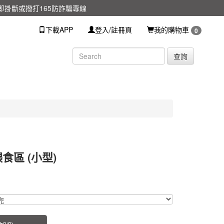
掛斷或撥打165防詐騙專線
下載APP
登入/註冊頁
我的購物車
0
查詢
食區 (小型)
GAYS
GAYS
0000000000046