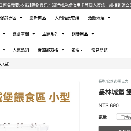
任何名義要求核對購物資訊、銀行帳戶或信用卡等個人資訊，如接到請立即
促銷專區
最新商品
入門推薦套組
活體螞蟻
餵食空間
主題系列
飼養用品
人氣熱銷
帝國部落格
報名
常見問題
小型)
長型/掀蓋式/壓克力
叢林城堡 餵
螞
蟻
商品代號
品牌
OWJCL
NT$
690
OWJCL
帝
國
GOODS00000000
數量