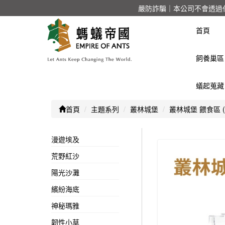
嚴防詐騙｜本公司不會透過
首頁
飼養巢區
蟻起蒐藏
首頁
主題系列
叢林城堡
叢林城堡 餵食區 (
漫遊埃及
荒野紅沙
陽光沙灘
繽紛海底
神秘瑪雅
韌性小草