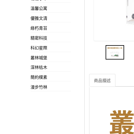
溫馨公寓
優雅文清
綠朽青苔
精密科技
科幻星際
叢林城堡
深林枯木
簡約樸素
商品描述
漫步竹林