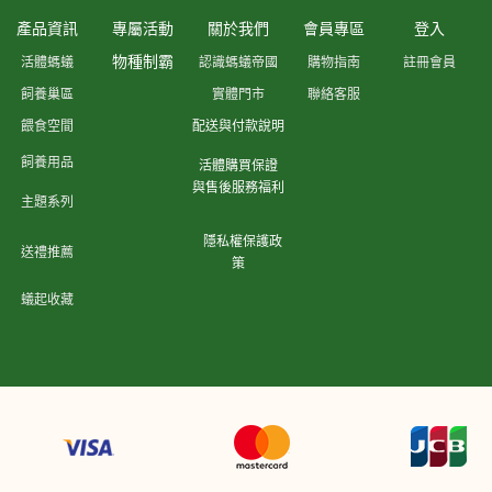
產品資訊
專屬活動
關於我們
會員專區
登入
物種制霸
活體螞蟻
認識螞蟻帝國
購物指南
註冊會員
飼養巢區
實體門市
聯絡客服
餵食空間
配送與付款說明
飼養用品
活體購買保證
與售後服務福利
主題系列
隱私權保護政
送禮推薦
策
蟻起收藏