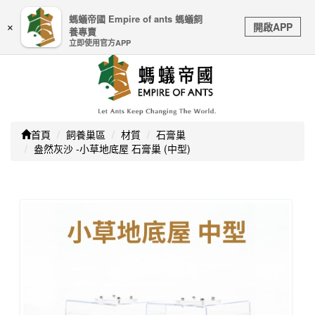
嚴防詐騙｜本公司不會透過任何名義要求核對購物資訊、
螞蟻帝國 Empire of ants 螞蟻飼
Toggle
銀行帳戶或信用卡等個人資訊，如接到請立即掛斷或撥打
開啟APP
×
養專賣
navigation
165防詐騙專線
立即使用官方APP
首頁
飼養巢區
材質
石膏巢
盎然灰沙 -小草地底屋 石膏巢 (中型)