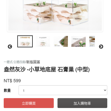
/新版圓蓋
一體式/立體四面
盎然灰沙 -小草地底屋 石膏巢 (中型)
螞
蟻
商品代號
品牌
FCGSUGODPRM
NT$
599
FCGSUGODPRM
帝
國
GOODS000000000000000000180
數量
立即購買
加入購物車