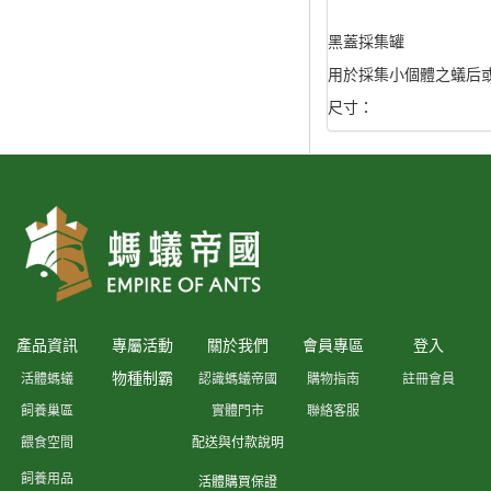
黑蓋採集罐
用於採集小個體之蟻后
尺寸：
產品資訊
專屬活動
關於我們
會員專區
登入
物種制霸
活體螞蟻
認識螞蟻帝國
購物指南
註冊會員
飼養巢區
實體門市
聯絡客服
餵食空間
配送與付款說明
飼養用品
活體購買保證