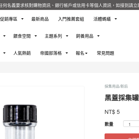
任何名義要求核對購物資訊、銀行帳戶或信用卡等個人資訊，如接到請立即
促銷專區
最新商品
入門推薦套組
活體螞蟻
餵食空間
主題系列
飼養用品
人氣熱銷
帝國部落格
報名
常見問題
採集用品/新后
黑蓋採集罐
螞
蟻
商品代號
品牌
SYETC
NT$
5
SYETC
帝
國
GOODS00000000
數量