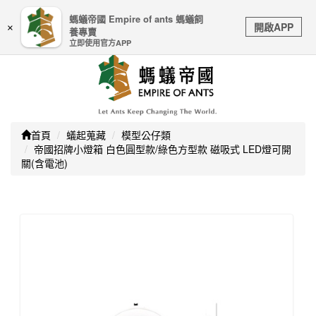
嚴防詐騙｜本公司不會透過任何名義要求核對購物資訊、
螞蟻帝國 Empire of ants 螞蟻飼
Toggle
銀行帳戶或信用卡等個人資訊，如接到請立即掛斷或撥打
開啟APP
×
養專賣
navigation
165防詐騙專線
立即使用官方APP
首頁
蟻起蒐藏
模型公仔類
帝國招牌小燈箱 白色圓型款/綠色方型款 磁吸式 LED燈可開
關(含電池)