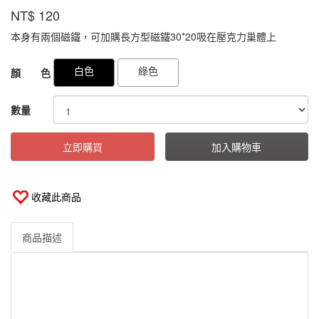
蟻
商品代號
品牌
SYRTRTMLR
NT$
120
SYRTRTMLR
帝
國
本身有兩個磁鐵，可加購長方型磁鐵30*20吸在壓克力巢體上
GOODS000000000000000710357
GOODS00000000000000070932
白色
綠色
顏 色
數量
立即購買
加入購物車
收藏此商品
商品描述