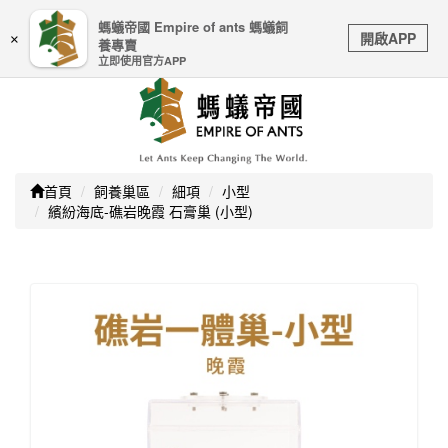
嚴防詐騙｜本公司不會透過任何名義要求核對購物資訊、
螞蟻帝國 Empire of ants 螞蟻飼
Toggle
銀行帳戶或信用卡等個人資訊，如接到請立即掛斷或撥打
開啟APP
×
養專賣
navigation
165防詐騙專線
立即使用官方APP
首頁
飼養巢區
細項
小型
繽紛海底-礁岩晚霞 石膏巢 (小型)