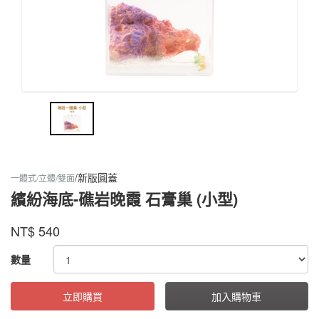
/新版圓蓋
一體式/立體/雙面
繽紛海底-礁岩晚霞 石膏巢 (小型)
螞
蟻
商品代號
品牌
FCUSRFODPRPLS
NT$
540
FCUSRFODPRPLS
帝
國
GOODS000000000000000000169
數量
立即購買
加入購物車